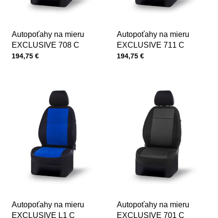
Autopoťahy na mieru
Autopoťahy na mieru
EXCLUSIVE 708 C
EXCLUSIVE 711 C
Cena s DPH
Cena s DPH
194,75 €
194,75 €
Autopoťahy na mieru
Autopoťahy na mieru
EXCLUSIVE L1 C
EXCLUSIVE 701 C