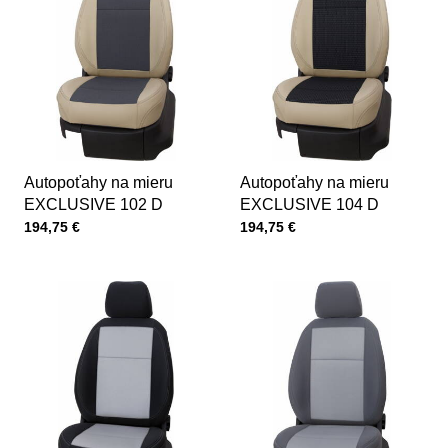
Autopoťahy na mieru
Autopoťahy na mieru
EXCLUSIVE 102 D
EXCLUSIVE 104 D
Cena s DPH
Cena s DPH
194,75 €
194,75 €