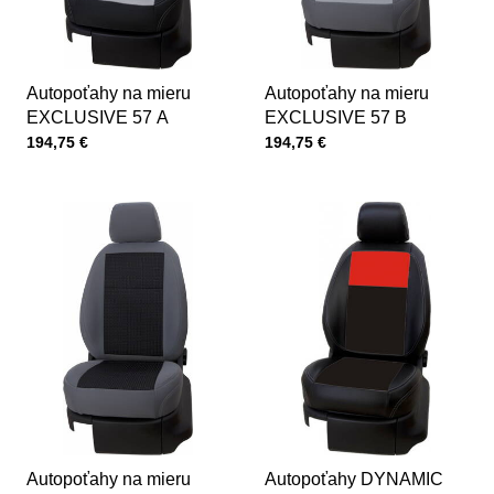
Autopoťahy na mieru
Autopoťahy na mieru
EXCLUSIVE 57 A
EXCLUSIVE 57 B
Cena s DPH
Cena s DPH
194,75 €
194,75 €
Autopoťahy na mieru
Autopoťahy DYNAMIC