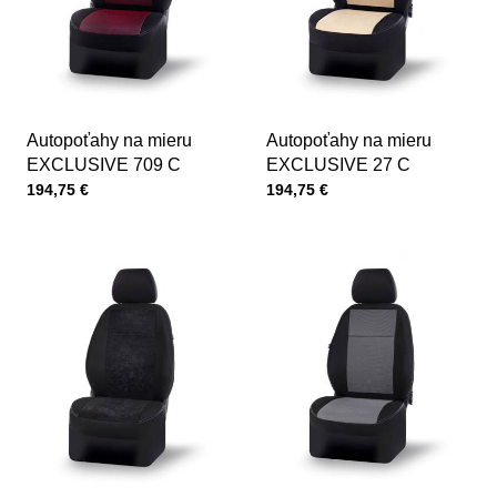
Autopoťahy na mieru
Autopoťahy na mieru
EXCLUSIVE 709 C
EXCLUSIVE 27 C
Cena s DPH
Cena s DPH
194,75 €
194,75 €