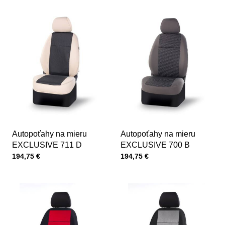
Autopoťahy na mieru
Autopoťahy na mieru
EXCLUSIVE 711 D
EXCLUSIVE 700 B
Cena s DPH
Cena s DPH
194,75 €
194,75 €