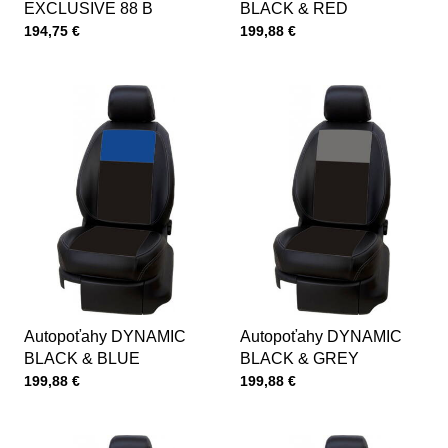
EXCLUSIVE 88 B
BLACK & RED
Cena s DPH
Cena s DPH
194,75 €
199,88 €
Autopoťahy DYNAMIC
Autopoťahy DYNAMIC
BLACK & BLUE
BLACK & GREY
Cena s DPH
Cena s DPH
199,88 €
199,88 €