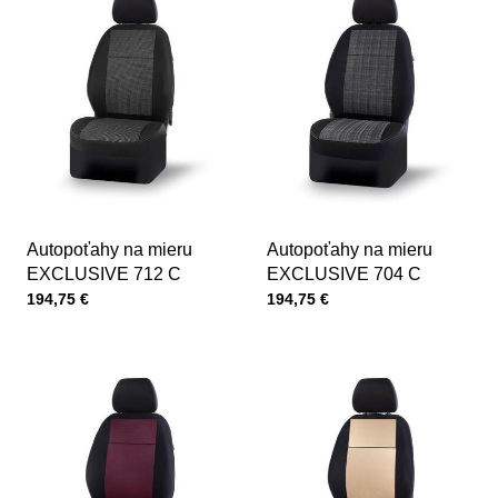
Autopoťahy na mieru
Autopoťahy na mieru
EXCLUSIVE 712 C
EXCLUSIVE 704 C
Cena s DPH
Cena s DPH
194,75 €
194,75 €