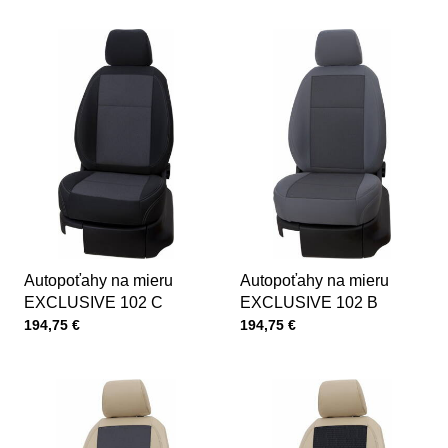
Autopoťahy na mieru
Autopoťahy na mieru
EXCLUSIVE 102 C
EXCLUSIVE 102 B
Cena s DPH
Cena s DPH
194,75 €
194,75 €