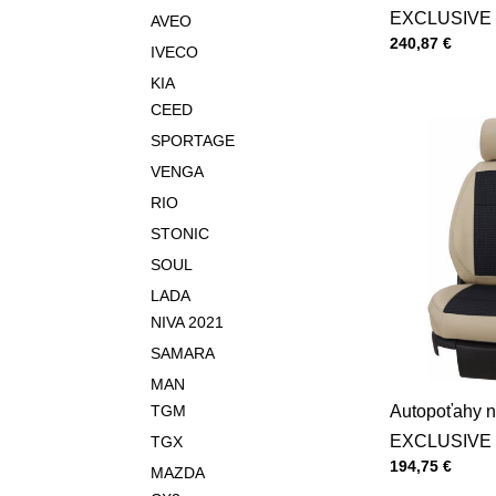
EXCLUSIVE 
AVEO
Cena s DPH
240,87 €
IVECO
KIA
CEED
SPORTAGE
VENGA
RIO
STONIC
SOUL
LADA
NIVA 2021
SAMARA
MAN
TGM
Autopoťahy n
EXCLUSIVE 
TGX
Cena s DPH
194,75 €
MAZDA