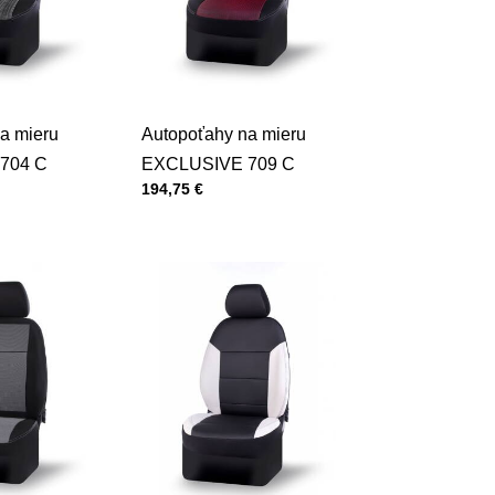
a mieru
Autopoťahy na mieru
704 C
EXCLUSIVE 709 C
Cena s DPH
194,75 €