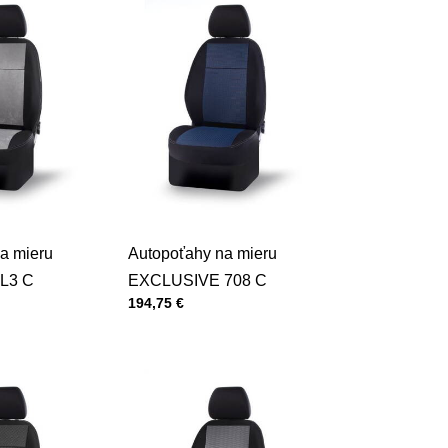
a mieru
Autopoťahy na mieru
L3 C
EXCLUSIVE 708 C
Cena s DPH
194,75 €