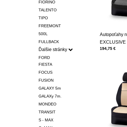
FIORINO
TALENTO
TIPO
FREEMONT
500L
Autopoťahy n
FULLBACK
EXCLUSIVE 
Cena s DPH
194,75 €
Ďalšie stránky
FORD
FIESTA
FOCUS
FUSION
GALAXY 5m
GALAXy 7m.
MONDEO
TRANSIT
S - MAX