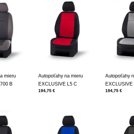
a mieru
Autopoťahy na mieru
Autopoťahy n
700 B
EXCLUSIVE L5 C
EXCLUSIVE 
Cena s DPH
Cena s DPH
194,75 €
194,75 €