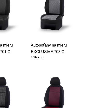
a mieru
Autopoťahy na mieru
701 C
EXCLUSIVE 703 C
Cena s DPH
194,75 €