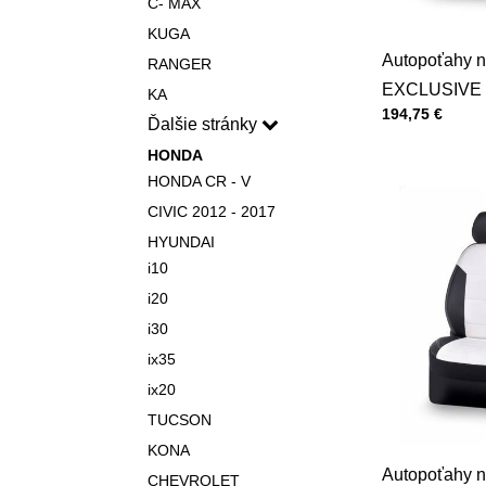
C- MAX
KUGA
Autopoťahy n
RANGER
EXCLUSIVE 
KA
Cena s DPH
194,75 €
Ďalšie stránky
HONDA
HONDA CR - V
CIVIC 2012 - 2017
HYUNDAI
i10
i20
i30
ix35
ix20
TUCSON
KONA
Autopoťahy n
CHEVROLET