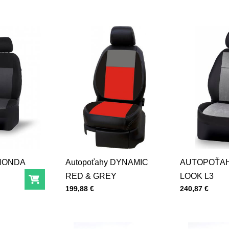
 HONDA
Autopoťahy DYNAMIC
AUTOPOŤAH
RED & GREY
LOOK L3
Do košíka
Cena s DPH
Cena s DPH
199,88 €
240,87 €