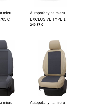
a mieru
Autopoťahy na mieru
705 C
EXCLUSIVE TYPE 1
Cena s DPH
240,87 €
a mieru
Autopoťahy na mieru