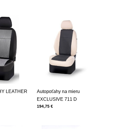
Y LEATHER
Autopoťahy na mieru
EXCLUSIVE 711 D
Cena s DPH
194,75 €