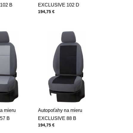
102 B
EXCLUSIVE 102 D
Cena s DPH
194,75 €
a mieru
Autopoťahy na mieru
57 B
EXCLUSIVE 88 B
Cena s DPH
194,75 €