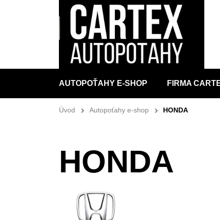
AUTOPOŤAHY E-SHOP
FIRMA CART
Úvod
Autopoťahy e-shop
HONDA
HONDA