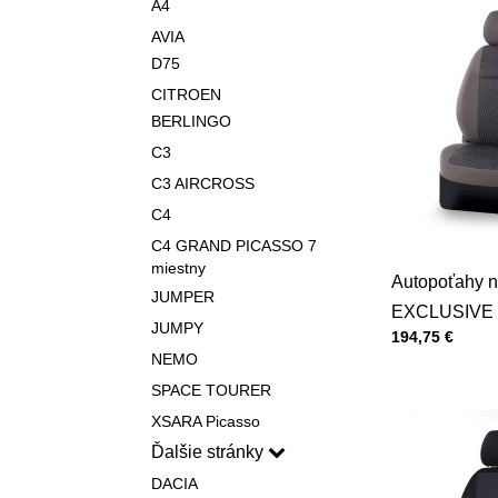
A4
AVIA
D75
CITROEN
BERLINGO
C3
C3 AIRCROSS
C4
C4 GRAND PICASSO 7
miestny
Autopoťahy n
JUMPER
EXCLUSIVE 
JUMPY
Cena s DPH
194,75 €
NEMO
SPACE TOURER
XSARA Picasso
Ďalšie stránky
DACIA