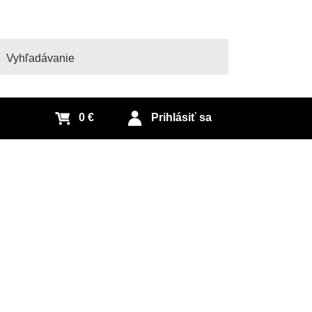
adať
0 €
Prihlásiť sa