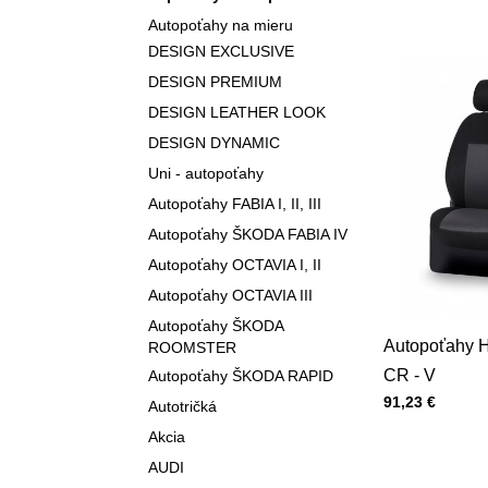
Autopoťahy na mieru
DESIGN EXCLUSIVE
DESIGN PREMIUM
DESIGN LEATHER LOOK
DESIGN DYNAMIC
Uni - autopoťahy
Autopoťahy FABIA I, II, III
Autopoťahy ŠKODA FABIA IV
Autopoťahy OCTAVIA I, II
Autopoťahy OCTAVIA III
Autopoťahy ŠKODA
Autopoťahy
ROOMSTER
CR - V
Autopoťahy ŠKODA RAPID
Cena s DPH
91,23 €
Autotričká
Akcia
AUDI