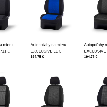
a mieru
Autopoťahy na mieru
Autopoťahy n
711 C
EXCLUSIVE L1 C
EXCLUSIVE 
Cena s DPH
Cena s DPH
194,75 €
194,75 €