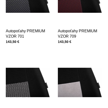
Autopoťahy PREMIUM
Autopoťahy PREMIUM
VZOR 701
VZOR 709
Cena s DPH
Cena s DPH
143,50 €
143,50 €