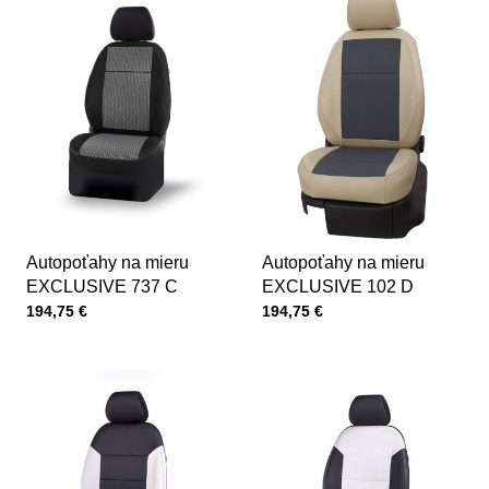
Autopoťahy na mieru
Autopoťahy na mieru
EXCLUSIVE 737 C
EXCLUSIVE 102 D
Cena s DPH
Cena s DPH
194,75 €
194,75 €