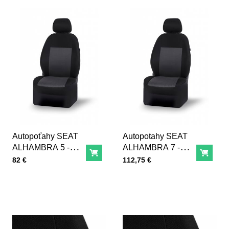
Autopoťahy SEAT
Autopotahy SEAT
ALHAMBRA 5 -
ALHAMBRA 7 -
Do košíka
Do ko
miestne
miestne
Cena s DPH
Cena s DPH
82 €
112,75 €