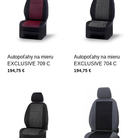
Autopoťahy na mieru
Autopoťahy na mieru
EXCLUSIVE 709 C
EXCLUSIVE 704 C
Cena s DPH
Cena s DPH
194,75 €
194,75 €