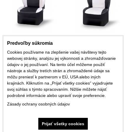
Autopoťahy na mieru
Autopoťahy na mieru
Predvoľby súkromia
EXCLUSIVE TYPE 1
EXCLUSIVE TYPE 2
Cookies používame na zlepšenie vašej návštevy tejto
Cena s DPH
Cena s DPH
240,87 €
240,87 €
webovej stránky, analýzu jej výkonnosti a zhromažďovanie
údajov o jej používaní. Na tento účel môžeme použiť
nástroje a služby tretích strán a zhromaždené údaje sa
môžu preniesť k partnerom v EÚ, USA alebo iných
krajinách. Kliknutím na „Prijať všetky cookies“ vyjadrujete
svoj súhlas s týmto spracovaním. Nižšie môžete nájsť
podrobné informácie alebo upraviť svoje preferencie.
Zásady ochrany osobných údajov
Prijať všetky cookies