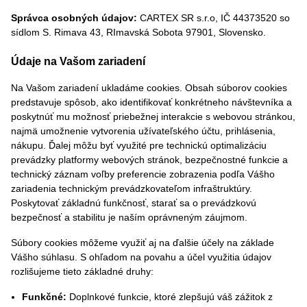
Správca osobných údajov:
CARTEX SR s.r.o, IČ 44373520 so
sídlom S. Rimava 43, RImavská Sobota 97901, Slovensko.
Údaje na Vašom zariadení
Na Vašom zariadení ukladáme cookies. Obsah súborov cookies
predstavuje spôsob, ako identifikovať konkrétneho návštevníka a
poskytnúť mu možnosť priebežnej interakcie s webovou stránkou,
najmä umožnenie vytvorenia užívateľského účtu, prihlásenia,
nákupu. Ďalej môžu byť využité pre technickú optimalizáciu
prevádzky platformy webových stránok, bezpečnostné funkcie a
technický záznam voľby preferencie zobrazenia podľa Vášho
zariadenia technickým prevádzkovateľom infraštruktúry.
Poskytovať základnú funkčnosť, starať sa o prevádzkovú
bezpečnosť a stabilitu je naším oprávneným záujmom.
Súbory cookies môžeme využiť aj na ďalšie účely na základe
Vášho súhlasu. S ohľadom na povahu a účel využitia údajov
rozlišujeme tieto základné druhy:
Funkčné:
Doplnkové funkcie, ktoré zlepšujú váš zážitok z