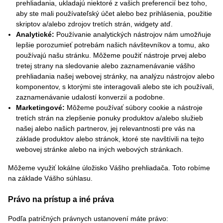
prehliadania, ukladajú niektoré z vašich preferencií bez toho,
aby ste mali používateľský účet alebo bez prihlásenia, použitie
skriptov a/alebo zdrojov tretích strán, widgety atď.
Analytické:
Používanie analytických nástrojov nám umožňuje
lepšie porozumieť potrebám našich návštevníkov a tomu, ako
používajú našu stránku. Môžeme použiť nástroje prvej alebo
tretej strany na sledovanie alebo zaznamenávanie vášho
prehliadania našej webovej stránky, na analýzu nástrojov alebo
komponentov, s ktorými ste interagovali alebo ste ich používali,
zaznamenávanie udalostí konverzií a podobne.
Marketingové:
Môžeme používať súbory cookie a nástroje
tretích strán na zlepšenie ponuky produktov a/alebo služieb
našej alebo našich partnerov, jej relevantnosti pre vás na
základe produktov alebo stránok, ktoré ste navštívili na tejto
webovej stránke alebo na iných webových stránkach.
Môžeme využiť lokálne úložisko Vášho prehliadača. Toto robíme
na základe Vášho súhlasu.
Právo na prístup a iné práva
Podľa patričných právnych ustanovení máte právo: