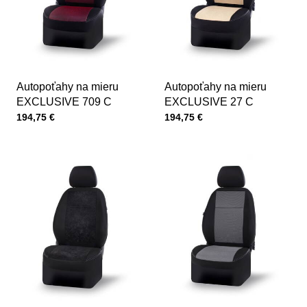
Autopoťahy na mieru
Autopoťahy na mieru
EXCLUSIVE 709 C
EXCLUSIVE 27 C
Cena s DPH
Cena s DPH
194,75 €
194,75 €