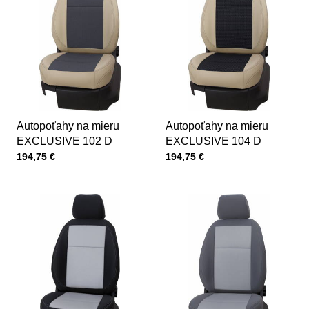
Autopoťahy na mieru
Autopoťahy na mieru
EXCLUSIVE 102 D
EXCLUSIVE 104 D
Cena s DPH
Cena s DPH
194,75 €
194,75 €