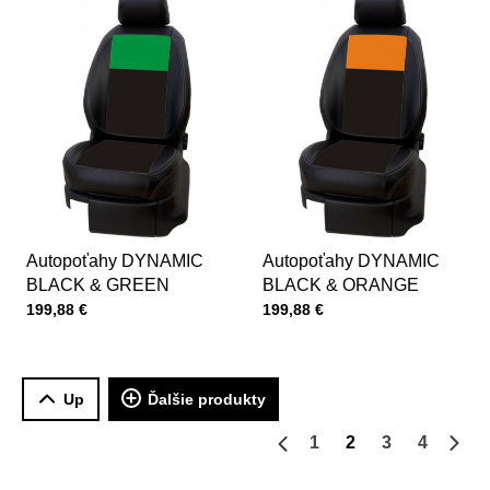
Autopoťahy DYNAMIC
Autopoťahy DYNAMIC
BLACK & GREEN
BLACK & ORANGE
Cena s DPH
Cena s DPH
199,88 €
199,88 €
Up
Ďalšie produkty
1
2
3
4
Predchádzajúca strana
Ďalš