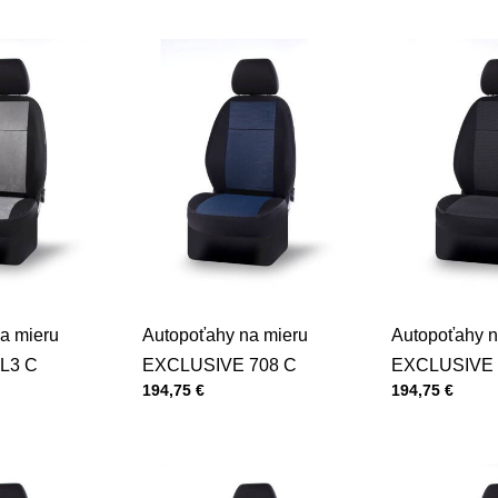
a mieru
Autopoťahy na mieru
Autopoťahy n
L3 C
EXCLUSIVE 708 C
EXCLUSIVE 
Cena s DPH
Cena s DPH
194,75 €
194,75 €