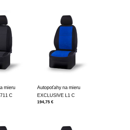
a mieru
Autopoťahy na mieru
711 C
EXCLUSIVE L1 C
Cena s DPH
194,75 €