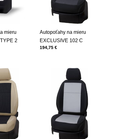
a mieru
Autopoťahy na mieru
TYPE 2
EXCLUSIVE 102 C
Cena s DPH
194,75 €