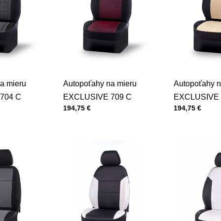
a mieru
Autopoťahy na mieru
Autopoťahy n
704 C
EXCLUSIVE 709 C
EXCLUSIVE 
Cena s DPH
Cena s DPH
194,75 €
194,75 €