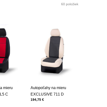
60
položiek
a mieru
Autopoťahy na mieru
L5 C
EXCLUSIVE 711 D
Cena s DPH
194,75 €