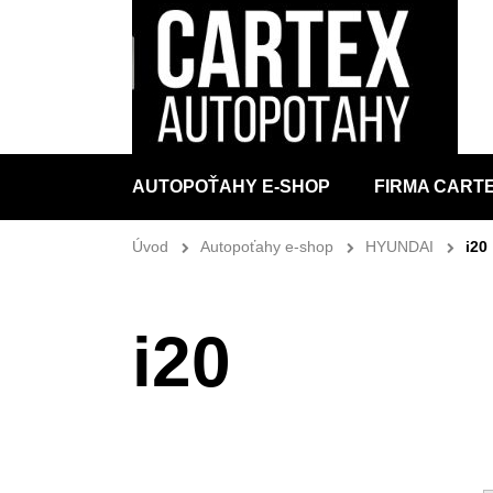
AUTOPOŤAHY E-SHOP
FIRMA CART
Úvod
Autopoťahy e-shop
HYUNDAI
i20
i20