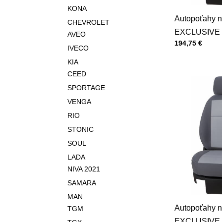
KONA
Autopoťahy n
CHEVROLET
EXCLUSIVE 
AVEO
Cena s DPH
194,75 €
IVECO
KIA
CEED
SPORTAGE
VENGA
RIO
STONIC
SOUL
LADA
NIVA 2021
SAMARA
MAN
Autopoťahy n
TGM
EXCLUSIVE 