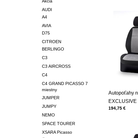
Akcia
AUDI
A4
AVIA
D75
CITROEN
BERLINGO
C3
C3 AIRCROSS
C4
C4 GRAND PICASSO 7
miestny
Autopoťahy n
JUMPER
EXCLUSIVE 
JUMPY
Cena s DPH
194,75 €
NEMO
SPACE TOURER
XSARA Picasso