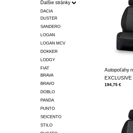
Ďalšie stránky
DACIA
DUSTER
SANDERO
LOGAN
LOGAN MCV
DOKKER
LODGY
FIAT
Autopoťahy n
BRAVA
EXCLUSIVE 
BRAVO
Cena s DPH
194,75 €
DOBLO
PANDA
PUNTO
SEICENTO
STILO