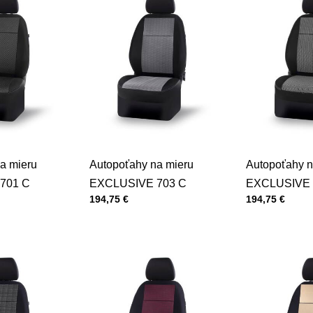
a mieru
Autopoťahy na mieru
Autopoťahy n
701 C
EXCLUSIVE 703 C
EXCLUSIVE 
Cena s DPH
Cena s DPH
194,75 €
194,75 €