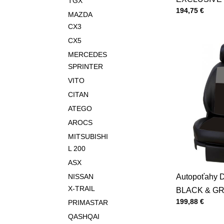
TGX
Cena s DPH
194,75 €
MAZDA
CX3
CX5
MERCEDES
SPRINTER
VITO
CITAN
ATEGO
AROCS
MITSUBISHI
L 200
ASX
NISSAN
Autopoťahy
X-TRAIL
BLACK & G
Cena s DPH
199,88 €
PRIMASTAR
QASHQAI