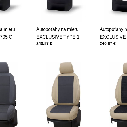
a mieru
Autopoťahy na mieru
Autopoťahy n
705 C
EXCLUSIVE TYPE 1
EXCLUSIVE 
Cena s DPH
Cena s DPH
240,87 €
240,87 €