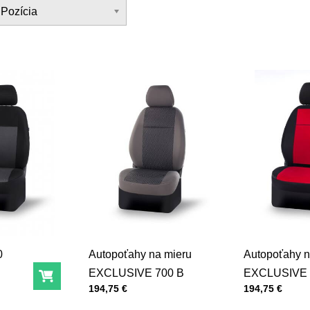
Pozícia
0
Autopoťahy na mieru
Autopoťahy n
EXCLUSIVE 700 B
EXCLUSIVE 
Do košíka
Cena s DPH
Cena s DPH
194,75 €
194,75 €