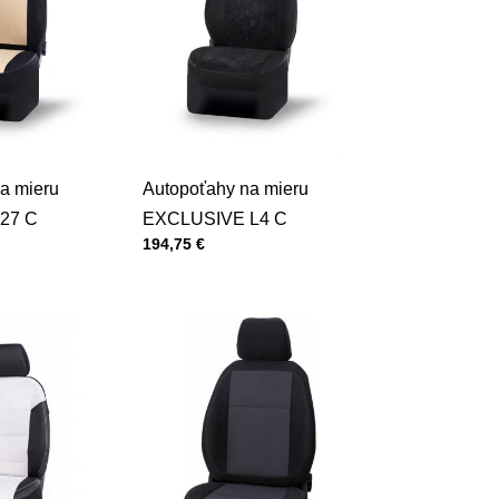
a mieru
Autopoťahy na mieru
27 C
EXCLUSIVE L4 C
Cena s DPH
194,75 €