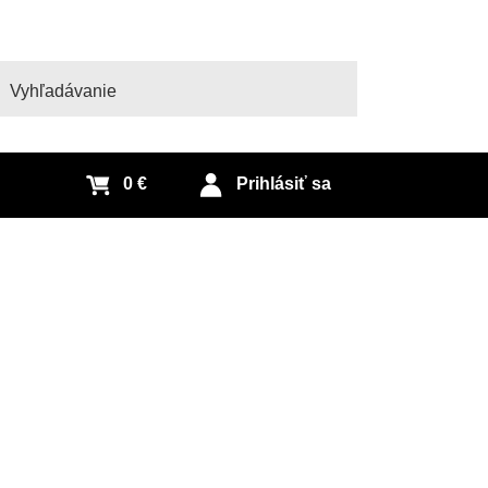
adať
0 €
Prihlásiť sa