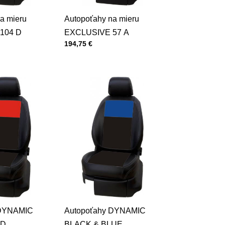
a mieru
Autopoťahy na mieru
104 D
EXCLUSIVE 57 A
Cena s DPH
194,75 €
 DYNAMIC
Autopoťahy DYNAMIC
ED
BLACK & BLUE