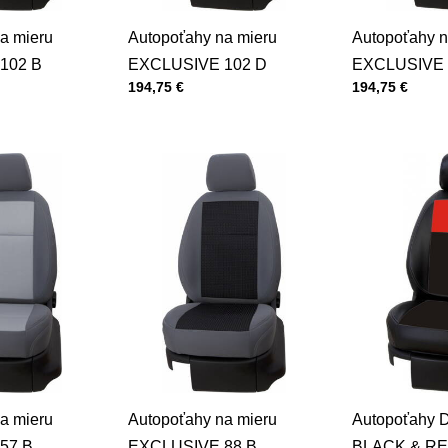
a mieru
Autopoťahy na mieru
Autopoťahy n
102 B
EXCLUSIVE 102 D
EXCLUSIVE 
Cena s DPH
Cena s DPH
194,75 €
194,75 €
a mieru
Autopoťahy na mieru
Autopoťahy
57 B
EXCLUSIVE 88 B
BLACK & R