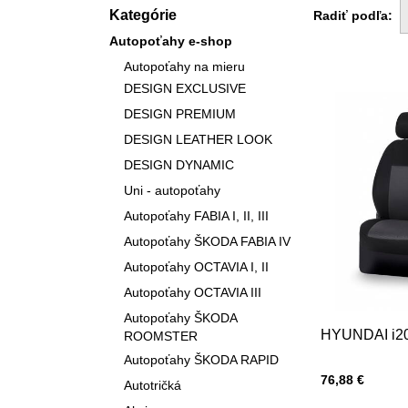
Kategórie
Radiť podľa:
Autopoťahy e-shop
Autopoťahy na mieru
DESIGN EXCLUSIVE
DESIGN PREMIUM
DESIGN LEATHER LOOK
DESIGN DYNAMIC
Uni - autopoťahy
Autopoťahy FABIA I, II, III
Autopoťahy ŠKODA FABIA IV
Autopoťahy OCTAVIA I, II
Autopoťahy OCTAVIA III
Autopoťahy ŠKODA
HYUNDAI i2
ROOMSTER
Autopoťahy ŠKODA RAPID
Cena s DPH
76,88 €
Autotričká