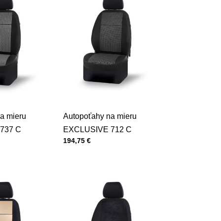
a mieru
Autopoťahy na mieru
737 C
EXCLUSIVE 712 C
Cena s DPH
194,75 €