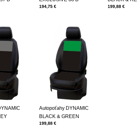
Cena s DPH
Cena s DPH
194,75 €
199,88 €
 DYNAMIC
Autopoťahy DYNAMIC
REY
BLACK & GREEN
Cena s DPH
199,88 €