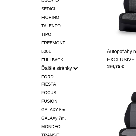
DUCATO
SEDICI
FIORINO
TALENTO
TIPO
FREEMONT
500L
Autopoťahy n
EXCLUSIVE 
FULLBACK
Cena s DPH
194,75 €
Ďalšie stránky
FORD
FIESTA
FOCUS
FUSION
GALAXY 5m
GALAXy 7m.
MONDEO
TRANSIT