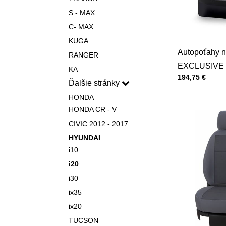
S - MAX
C- MAX
KUGA
Autopoťahy n
RANGER
EXCLUSIVE 
KA
Cena s DPH
194,75 €
Ďalšie stránky
HONDA
HONDA CR - V
CIVIC 2012 - 2017
HYUNDAI
i10
i20
i30
ix35
ix20
TUCSON