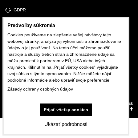
GDPR
Predvoľby súkromia
Cookies používame na zlepšenie vašej návštevy tejto
Autopotahy FB
webovej stránky, analýzu jej výkonnosti a zhromažďovanie
údajov o jej používaní. Na tento účel môžeme použiť
nástroje a služby tretích strán a zhromaždené údaje sa
cartex@cartex.sk
môžu preniesť k partnerom v EÚ, USA alebo iných
+421 907 601 888
krajinách. Kliknutím na „Prijať všetky cookies“ vyjadrujete
svoj súhlas s týmto spracovaním. Nižšie môžete nájsť
podrobné informácie alebo upraviť svoje preferencie.
Zásady ochrany osobných údajov
Predvoľby súkromia
Zásady ochrany osobných údajov
Vytvorené pomocou:
BiznisWeb.sk
Prijať všetky cookies
Ukázať podrobnosti