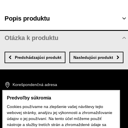
Popis produktu
Otázka k produktu
Nová otázka k produktu
MENO
Predchádzajúci produkt
Nasledujúci produkt
VÁŠ E-MAIL
Korešpondenčná adresa
Fakturačné údaje
Predvoľby súkromia
VAŠA OTÁZKA K PRODUKTU
Cookies používame na zlepšenie vašej návštevy tejto
GDPR
webovej stránky, analýzu jej výkonnosti a zhromažďovanie
údajov o jej používaní. Na tento účel môžeme použiť
nástroje a služby tretích strán a zhromaždené údaje sa
Autopotahy FB