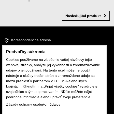
Nová otázka k produktu
MENO
Nasledujúci produkt
VÁŠ E-MAIL
Korešpondenčná adresa
Fakturačné údaje
Predvoľby súkromia
VAŠA OTÁZKA K PRODUKTU
Cookies používame na zlepšenie vašej návštevy tejto
GDPR
webovej stránky, analýzu jej výkonnosti a zhromažďovanie
údajov o jej používaní. Na tento účel môžeme použiť
nástroje a služby tretích strán a zhromaždené údaje sa
Autopotahy FB
môžu preniesť k partnerom v EÚ, USA alebo iných
krajinách. Kliknutím na „Prijať všetky cookies“ vyjadrujete
svoj súhlas s týmto spracovaním. Nižšie môžete nájsť
Odoslať
cartex@cartex.sk
podrobné informácie alebo upraviť svoje preferencie.
+421 907 601 888
Zásady ochrany osobných údajov