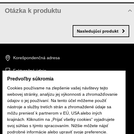
Otázka k produktu
Nová otázka k produktu
MENO
Nasledujúci produkt
VÁŠ E-MAIL
Korešpondenčná adresa
Fakturačné údaje
VAŠA OTÁZKA K PRODUKTU
Predvoľby súkromia
GDPR
Cookies používame na zlepšenie vašej návštevy tejto
webovej stránky, analýzu jej výkonnosti a zhromažďovanie
údajov o jej používaní. Na tento účel môžeme použiť
nástroje a služby tretích strán a zhromaždené údaje sa
Autopotahy FB
môžu preniesť k partnerom v EÚ, USA alebo iných
krajinách. Kliknutím na „Prijať všetky cookies“ vyjadrujete
Odoslať
svoj súhlas s týmto spracovaním. Nižšie môžete nájsť
cartex@cartex.sk
podrobné informácie alebo upraviť svoje preferencie.