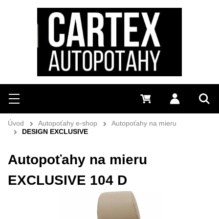
Hľadať
Menu
0 €
Prihlásiť 
Vyh
Úvod
Autopoťahy e-shop
Autopoťahy na mieru
DESIGN EXCLUSIVE
Autopoťahy na mieru
EXCLUSIVE 104 D