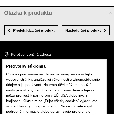
Otázka k produktu
Nová otázka k produktu
MENO
Predchádzajúci produkt
Nasledujúci produkt
VÁŠ E-MAIL
Korešpondenčná adresa
Fakturačné údaje
Predvoľby súkromia
VAŠA OTÁZKA K PRODUKTU
Cookies používame na zlepšenie vašej návštevy tejto
GDPR
webovej stránky, analýzu jej výkonnosti a zhromažďovanie
údajov o jej používaní. Na tento účel môžeme použiť
nástroje a služby tretích strán a zhromaždené údaje sa
Autopotahy FB
môžu preniesť k partnerom v EÚ, USA alebo iných
krajinách. Kliknutím na „Prijať všetky cookies“ vyjadrujete
svoj súhlas s týmto spracovaním. Nižšie môžete nájsť
Odoslať
cartex@cartex.sk
podrobné informácie alebo upraviť svoje preferencie.